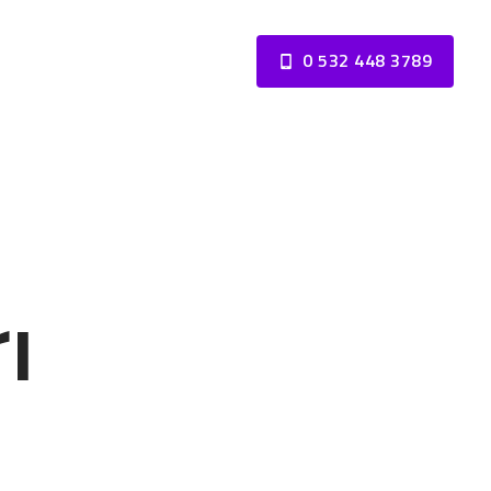
0 532 448 3789
ı