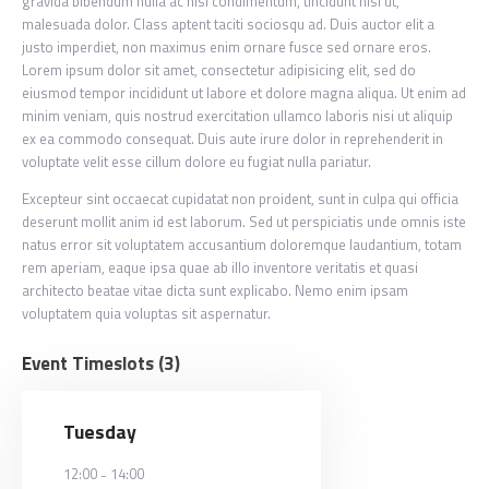
gravida bibendum nulla ac nisl condimentum, tincidunt nisl ut,
malesuada dolor. Class aptent taciti sociosqu ad. Duis auctor elit a
justo imperdiet, non maximus enim ornare fusce sed ornare eros.
Lorem ipsum dolor sit amet, consectetur adipisicing elit, sed do
eiusmod tempor incididunt ut labore et dolore magna aliqua. Ut enim ad
minim veniam, quis nostrud exercitation ullamco laboris nisi ut aliquip
ex ea commodo consequat. Duis aute irure dolor in reprehenderit in
voluptate velit esse cillum dolore eu fugiat nulla pariatur.
Excepteur sint occaecat cupidatat non proident, sunt in culpa qui officia
deserunt mollit anim id est laborum. Sed ut perspiciatis unde omnis iste
natus error sit voluptatem accusantium doloremque laudantium, totam
rem aperiam, eaque ipsa quae ab illo inventore veritatis et quasi
architecto beatae vitae dicta sunt explicabo. Nemo enim ipsam
voluptatem quia voluptas sit aspernatur.
Event Timeslots (3)
Tuesday
12:00
-
14:00