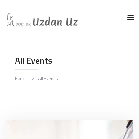
ANASAYFA
DR. UZ
KBB HASTALIKLARI
All Events
KBB AMELIYATLARI
BLOG
Home
All Events
İLETIŞIM
ENGLISH