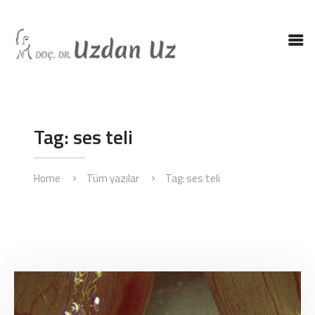
ANASAYFA
DR. UZ
KBB HASTALIKLARI
Tag: ses teli
KBB AMELIYATLARI
BLOG
Home
Tüm yazılar
Tag: ses teli
İLETIŞIM
ENGLISH