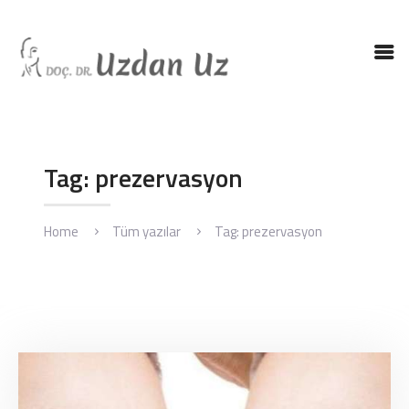
ANASAYFA
DR. UZ
KBB HASTALIKLARI
Tag: prezervasyon
KBB AMELIYATLARI
BLOG
Home
Tüm yazılar
Tag: prezervasyon
İLETIŞIM
ENGLISH