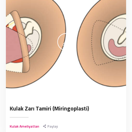
Kulak Zarı Tamiri (Miringoplasti)
Kulak Ameliyatları
Paylaş