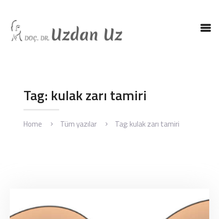
ANASAYFA
DR. UZ
KBB HASTALIKLARI
Tag: kulak zarı tamiri
KBB AMELIYATLARI
BLOG
Home
Tüm yazılar
Tag: kulak zarı tamiri
İLETIŞIM
ENGLISH