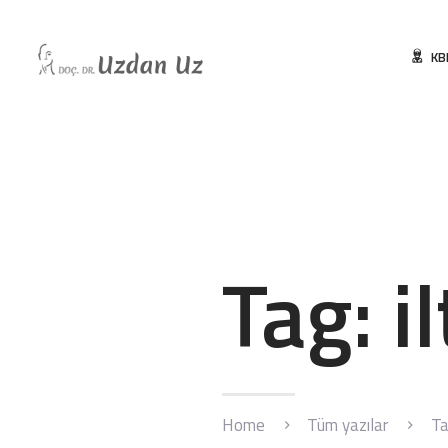
KB
Tag: i
Home
Tüm yazılar
Ta