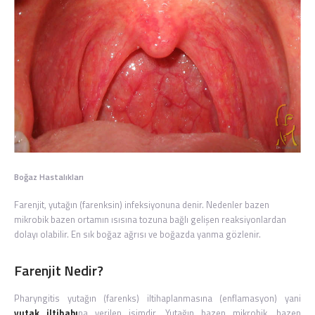
Boğaz Hastalıkları
Farenjit, yutağın (farenksin) infeksiyonuna denir. Nedenler bazen
mikrobik bazen ortamın ısısına tozuna bağlı gelişen reaksiyonlardan
dolayı olabilir. En sık boğaz ağrısı ve boğazda yanma gözlenir.
Farenjit Nedir?
Pharyngitis yutağın (farenks) iltihaplanmasına (enflamasyon) yani
yutak iltihabı
na verilen isimdir. Yutağın bazen mikrobik, bazen