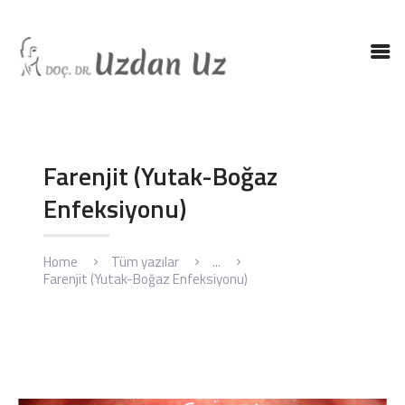
ANASAYFA
DR. UZ
KBB HASTALIKLARI
Farenjit (Yutak-Boğaz
KBB AMELIYATLARI
Enfeksiyonu)
BLOG
İLETIŞIM
Home
Tüm yazılar
...
ENGLISH
Farenjit (Yutak-Boğaz Enfeksiyonu)