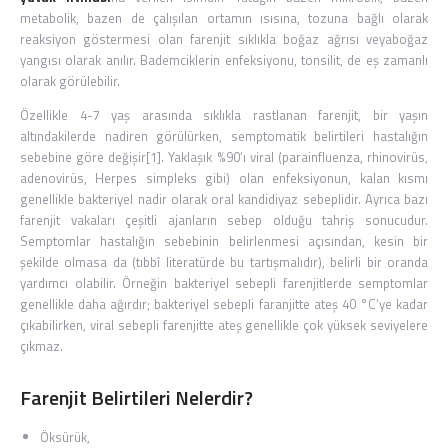
metabolik, bazen de çalışılan ortamın ısısına, tozuna bağlı olarak
reaksiyon göstermesi olan farenjit sıklıkla boğaz ağrısı veyaboğaz
yangısı olarak anılır. Bademciklerin enfeksiyonu, tonsilit, de eş zamanlı
olarak görülebilir.
Özellikle 4-7 yaş arasında sıklıkla rastlanan farenjit, bir yaşın
altındakilerde nadiren görülürken, semptomatik belirtileri hastalığın
sebebine göre değişir[1]. Yaklaşık %90’ı viral (parainfluenza, rhinovirüs,
adenovirüs, Herpes simpleks gibi) olan enfeksiyonun, kalan kısmı
genellikle bakteriyel nadir olarak oral kandidiyaz sebeplidir. Ayrıca bazı
farenjit vakaları çeşitli ajanların sebep olduğu tahriş sonucudur.
Semptomlar hastalığın sebebinin belirlenmesi açısından, kesin bir
şekilde olmasa da (tıbbî literatürde bu tartışmalıdır), belirli bir oranda
yardımcı olabilir. Örneğin bakteriyel sebepli farenjitlerde semptomlar
genellikle daha ağırdır; bakteriyel sebepli faranjitte ateş 40 °C’ye kadar
çıkabilirken, viral sebepli farenjitte ateş genellikle çok yüksek seviyelere
çıkmaz.
Farenjit Belirtileri Nelerdir?
Öksürük,