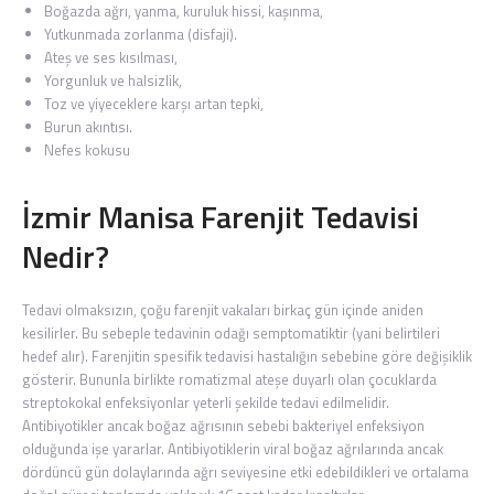
Boğazda ağrı, yanma, kuruluk hissi, kaşınma,
Yutkunmada zorlanma (disfaji).
Ateş
ve ses kısılması,
Yorgunluk ve halsizlik,
Toz ve yiyeceklere karşı artan tepki,
Burun
akıntısı.
Nefes kokusu
İzmir Manisa Farenjit Tedavisi
Nedir?
Tedavi olmaksızın, çoğu farenjit vakaları birkaç gün içinde aniden
kesilirler. Bu sebeple tedavinin odağı semptomatiktir (yani belirtileri
hedef alır). Farenjitin spesifik tedavisi hastalığın sebebine göre değişiklik
gösterir. Bununla birlikte romatizmal ateşe duyarlı olan çocuklarda
streptokokal enfeksiyonlar yeterli şekilde tedavi edilmelidir.
Antibiyotikler
ancak boğaz ağrısının sebebi bakteriyel enfeksiyon
olduğunda işe yararlar. Antibiyotiklerin viral boğaz ağrılarında ancak
dördüncü gün dolaylarında ağrı seviyesine etki edebildikleri ve ortalama