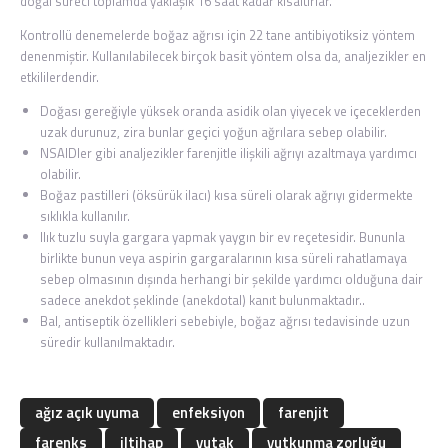
doğal süreci toplamda yaklaşık 16 saat kadar kısaltırlar.
Kontrollü denemelerde boğaz ağrısı için 22 tane antibiyotiksiz yöntem
denenmiştir. Kullanılabilecek birçok basit yöntem olsa da, analjezikler en
etkililerdendir.
Doğası gereğiyle yüksek oranda asidik olan yiyecek ve içeceklerden
uzak durunuz, zira bunlar geçici yoğun ağrılara sebep olabilir.
NSAIDler
gibi analjezikler farenjitle ilişkili ağrıyı azaltmaya yardımcı
olabilir.
Boğaz pastilleri
(öksürük ilacı) kısa süreli olarak ağrıyı gidermekte
sıklıkla kullanılır.
Ilık tuzlu suyla gargara yapmak yaygın bir ev reçetesidir. Bununla
birlikte bunun veya aspirin gargaralarının kısa süreli rahatlamaya
sebep olmasının dışında herhangi bir şekilde yardımcı olduğuna dair
sadece anekdot şeklinde (anekdotal) kanıt bulunmaktadır..
Bal
, antiseptik özellikleri sebebiyle, boğaz ağrısı tedavisinde uzun
süredir kullanılmaktadır.
ağız açık uyuma
enfeksiyon
farenjit
farenks
iltihap
yutak
yutkunma zorluğu