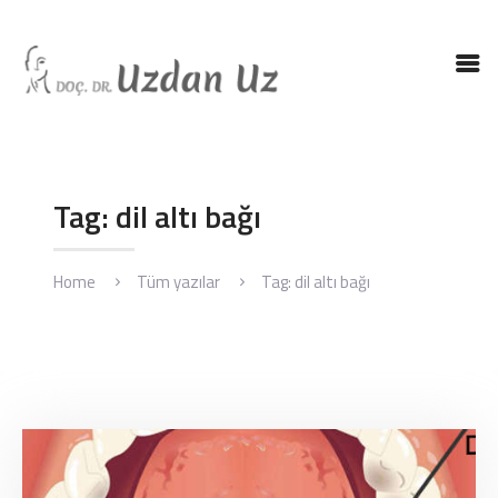
ANASAYFA
DR. UZ
KBB HASTALIKLARI
Tag: dil altı bağı
KBB AMELIYATLARI
BLOG
Home
Tüm yazılar
Tag: dil altı bağı
İLETIŞIM
ENGLISH