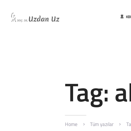
KB
Tag: a
Home
Tüm yazılar
Ta