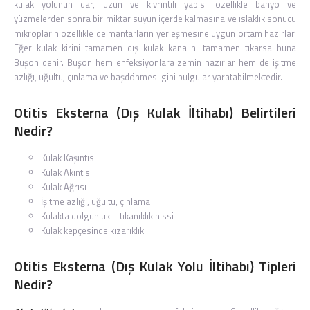
kulak yolunun dar, uzun ve kıvrıntılı yapısı özellikle banyo ve
yüzmelerden sonra bir miktar suyun içerde kalmasına ve ıslaklık sonucu
mikropların özellikle de mantarların yerleşmesine uygun ortam hazırlar.
Eğer kulak kirini tamamen dış kulak kanalını tamamen tıkarsa buna
Buşon denir. Buşon hem enfeksiyonlara zemin hazırlar hem de işitme
azlığı, uğultu, çınlama ve başdönmesi gibi bulgular yaratabilmektedir.
Otitis Eksterna (Dış Kulak İltihabı) Belirtileri
Nedir?
Kulak Kaşıntısı
Kulak Akıntısı
Kulak Ağrısı
İşitme azlığı, uğultu, çınlama
Kulakta dolgunluk – tıkanıklık hissi
Kulak kepçesinde kızarıklık
Otitis Eksterna (Dış Kulak Yolu İltihabı) Tipleri
Nedir?