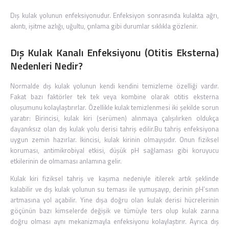
Dış kulak yolunun enfeksiyonudur. Enfeksiyon sonrasında kulakta ağrı,
akıntı, işitme azlığı, uğultu, çınlama gibi durumlar sıklıkla gözlenir.
Dış Kulak Kanalı Enfeksiyonu (Otitis Eksterna)
Nedenleri Nedir?
Normalde dış kulak yolunun kendi kendini temizleme özelliği vardır.
Fakat bazı faktörler tek tek veya kombine olarak otitis eksterna
oluşumunu kolaylaştırırlar. Özellikle kulak temizlenmesi iki şekilde sorun
yaratır: Birincisi, kulak kiri (serümen) alınmaya çalışılırken oldukça
dayanıksız olan dış kulak yolu derisi tahriş edilir.Bu tahriş enfeksiyona
uygun zemin hazırlar. İkincisi, kulak kirinin olmayışıdır. Onun fiziksel
koruması, antimikrobiyal etkisi, düşük pH sağlaması gibi koruyucu
etkilerinin de olmaması anlamına gelir.
Kulak kiri fiziksel tahriş ve kaşıma nedeniyle itilerek artık şeklinde
kalabilir ve dış kulak yolunun su teması ile yumuşayıp, derinin pH’sının
artmasına yol açabilir. Yine dışa doğru olan kulak derisi hücrelerinin
göçünün bazı kimselerde değişik ve tümüyle ters olup kulak zarına
doğru olması aynı mekanizmayla enfeksiyonu kolaylaştırır. Ayrıca dış