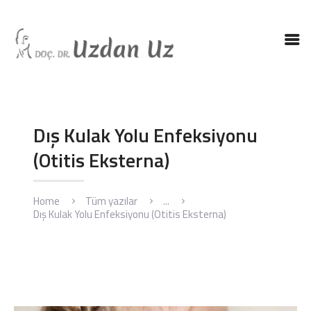
ANASAYFA
DR. UZ
KBB HASTALIKLARI
Dış Kulak Yolu Enfeksiyonu
KBB AMELIYATLARI
(Otitis Eksterna)
BLOG
İLETIŞIM
Home
Tüm yazılar
...
ENGLISH
Dış Kulak Yolu Enfeksiyonu (Otitis Eksterna)