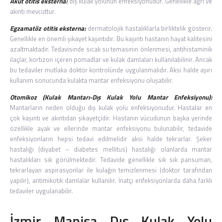
Akut otitis eksterna:
dış kulak yolunun enfeksiyonudur. Genellikle ağrı ve
akıntı mevcuttur.
Egzamatöz otitis eksterna:
dermatolojik hastalıklarla birliktelik gösterir.
Genellikle en önemli şikayet kaşıntıdır. Bu kaşıntı hastanın hayat kalitesini
azaltmaktadır. Tedavisinde sıcak su temasının önlenmesi, antihistaminik
ilaçlar, kortizon içeren pomadlar ve kulak damlaları kullanılabilinir. Ancak
bu tedaviler mutlaka doktor kontrolünde uygulanmalıdır. Aksi halde aşırı
kullanım sonucunda kulakta mantar enfeksiyonu oluşabilir.
Otomikoz (Kulak Mantarı-Dış Kulak Yolu Mantar Enfeksiyonu):
Mantarların neden olduğu dış kulak yolu enfeksiyonudur. Hastalar en
çok kaşıntı ve akıntıdan şikayetçidir. Hastanın vücudunun başka yerinde
özellikle ayak ve ellerinde mantar enfeksiyonu bulunabilir, tedavide
enfeksiyonların hepsi tedavi edilmelidir aksi halde tekrarlar. Şeker
hastalığı (diyabet – diabetes mellitus) hastalığı olanlarda mantar
hastalıkları sık görülmektedir. Tedavide genellikle sık sık pansuman,
tekrarlayan aspirasyonlar ile kulağın temizlenmesi (doktor tarafından
yapılır), antimikotik damlalar kullanılır. İnatçı enfeksiyonlarda daha farklı
tedaviler uygulanabilir.
İzmir Manisa Dış Kulak Yolu