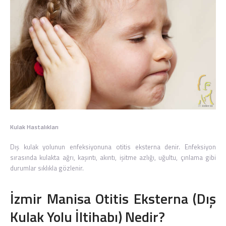
Kulak Hastalıkları
Dış kulak yolunun enfeksiyonuna otitis eksterna denir. Enfeksiyon
sırasında kulakta ağrı, kaşıntı, akıntı, işitme azlığı, uğultu, çınlama gibi
durumlar sıklıkla gözlenir.
İzmir Manisa Otitis Eksterna (Dış
Kulak Yolu İltihabı) Nedir?