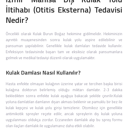
İltihabı (Otitis Eksterna) Tedavisi
Nedir?
Öncelikli olarak Kulak Burun Boğaz hekimine gidilmelidir. Hekiminizin
ayrıntılı muayenesinden sonra kulak yolu aspire edilebilinir ve
pansuman yapılabilinir. Genellikle kulak damlaları tedavide kullanılır.
Enfeksiyon tedavisinde başarı tam ve eksiksiz olarak pansumanlara
gelmek ve medikal tedaviyi düzenli olarak uygulamaktır.
Kulak Damlası Nasıl Kullanılır?
Hasta enfekte olmayan kulağının üzerine yatar ve tercihen başka birisi
kulağına doktorun belirlemiş olduğu miktarı damlatır. 2-3 dakika
bekledikten sonra enfekte kulak aşağıya bakacak şekilde çevrilir.Kulak
yoluna damlatılan damlanın dışarı akması beklenir ve pamuklu bir bez ile
kulak kepçesi ve kulak yolu girişi temizlenir. Otomikoz için genellikle
antimikotik spreyler reçete edilir, ancak spreylerin dış kulak yoluna
uygulanması oldukça zordur. Eczaneden damlalık alıp bu sprey formu
olan ilaçları damlalık ile uygulamanız daha etkili olabilir.