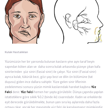
Kulak Hastalıkları
Yüzümüzün her bir yarısında bulunan kasların yine aynı taraf beyin
sapından köken alan ve daha sonra kulak arkasında yüzeye çıkan kafa
sinirlerinden yüz siniri (fasial sinir) ile çalışır. Yüz siniri (Fasial sinir)
ayrıca kulak, tükürük bezi, göz yaşı bezi ve dilin ön bölümüne (tat
duyusu) giden ince dallara sahiptir. Yüze gelen sinir liflerinin
zedelenmesi sonucu yüzün mimik kaslarındaki hareket kaybına
Yüz
Felci
denir.
Yüz felci
hemen her yaşta görülebilir. Dünya çapında yapılan
istatistiklere göre sıklık %0.2 (binde iki) civarındadır. Kadın ve erkeklerde
eşit derecede görülebilmekte, bunun yanı sıra kış aylarında daha fazla
ortaya çıkar, ancak her mevsimde yüz felci ile karşılaşmanız mümkündür.