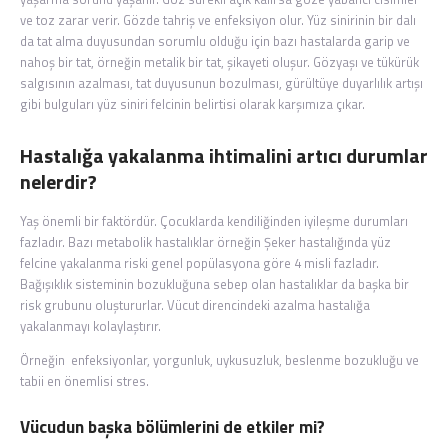
ve toz zarar verir. Gözde tahriş ve enfeksiyon olur. Yüz sinirinin bir dalı
da tat alma duyusundan sorumlu olduğu için bazı hastalarda garip ve
nahoş bir tat, örneğin metalik bir tat, şikayeti oluşur. Gözyaşı ve tükürük
salgısının azalması, tat duyusunun bozulması, gürültüye duyarlılık artışı
gibi bulguları yüz siniri felcinin belirtisi olarak karşımıza çıkar.
Hastalığa yakalanma ihtimalini artıcı durumlar
nelerdir?
Yaş önemli bir faktördür. Çocuklarda kendiliğinden iyileşme durumları
fazladır. Bazı metabolik hastalıklar örneğin Şeker hastalığında yüz
felcine yakalanma riski genel popülasyona göre 4 misli fazladır.
Bağışıklık sisteminin bozukluğuna sebep olan hastalıklar da başka bir
risk grubunu oluştururlar. Vücut direncindeki azalma hastalığa
yakalanmayı kolaylaştırır.
Örneğin enfeksiyonlar, yorgunluk, uykusuzluk, beslenme bozukluğu ve
tabii en önemlisi stres.
Vücudun başka bölümlerini de etkiler mi?