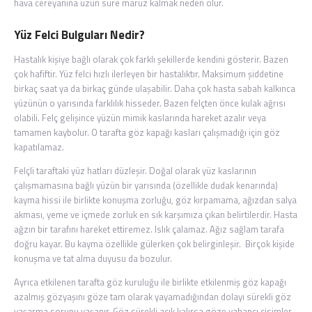
hava cereyanına uzun süre maruz kalmak neden olur.
Yüz Felci Bulguları Nedir?
Hastalık kişiye bağlı olarak çok farklı şekillerde kendini gösterir. Bazen
çok hafiftir. Yüz felci hızlı ilerleyen bir hastalıktır. Maksimum şiddetine
birkaç saat ya da birkaç günde ulaşabilir. Daha çok hasta sabah kalkınca
yüzünün o yarısında farklılık hisseder. Bazen felçten önce kulak ağrısı
olabili. Felç gelişince yüzün mimik kaslarında hareket azalır veya
tamamen kaybolur. O tarafta göz kapağı kasları çalışmadığı için göz
kapatılamaz.
Felçli taraftaki yüz hatları düzleşir. Doğal olarak yüz kaslarının
çalışmamasına bağlı yüzün bir yarısında (özellikle dudak kenarında)
kayma hissi ile birlikte konuşma zorluğu, göz kırpamama, ağızdan salya
akması, yeme ve içmede zorluk en sık karşımıza çıkan belirtilerdir. Hasta
ağzın bir tarafını hareket ettiremez. Islık çalamaz. Ağız sağlam tarafa
doğru kayar. Bu kayma özellikle gülerken çok belirginleşir. Birçok kişide
konuşma ve tat alma duyusu da bozulur.
Ayrıca etkilenen tarafta göz kuruluğu ile birlikte etkilenmiş göz kapağı
azalmış gözyaşını göze tam olarak yayamadığından dolayı sürekli göz
yaşarma sorunu yaşanır. Göz sürekli açık kalırsa göze yabancı cisimler