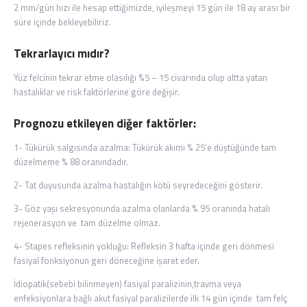
2 mm/gün hızı ile hesap ettiğimizde, iyileşmeyi 15 gün ile 18 ay arası bir
süre içinde bekleyebiliriz.
Tekrarlayıcı mıdır?
Yüz felcinin tekrar etme olasılığı %5 – 15 civarında olup altta yatan
hastalıklar ve risk faktörlerine göre değişir.
Prognozu etkileyen diğer faktörler:
1- Tükürük salgısında azalma: Tükürük akımı % 25’e düştüğünde tam
düzelmeme % 88 oranındadır.
2- Tat duyusunda azalma hastalığın kötü seyredeceğini gösterir.
3- Göz yaşı sekresyonunda azalma olanlarda % 95 oranında hatalı
rejenerasyon ve tam düzelme olmaz.
4- Stapes refleksinin yokluğu: Refleksin 3 hafta içinde geri dönmesi
fasiyal fonksiyonun geri döneceğine işaret eder.
İdiopatik(sebebi bilinmeyen) fasiyal paralizinin,travma veya
enfeksiyonlara bağlı akut fasiyal paralizilerde ilk 14 gün içinde tam felç