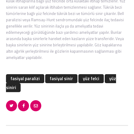
kulak iltihaplarına bağlı yüz felcinde orta kulaktaki iltihap temizlenir. Yüz
sinirini saran kılıf açılarak iltihabın temizlenmesi sağlanır. Tükrük bezi
tümörlerine bağlı yüz felcinde tükrük bezi ve tümörlü sinir çıkarılır. Bell
paralizisi veya Ramsay-Hunt sendromundaki yüz felcinde ilaç tedavisi
genellikle verilir. Yüz sinirinin ilaçla ya da ameliyatla tedavi
edilemeyeceği görüldüğünde bazı yardımcı ameliyatlar yapılır. Bunlar
arasında başka sinirlerle hareket eden kasların yüze transferidir. Veya
başka sinirlerin yüz sinirine birleştirilmesi yapılabilir. Göz kapaklarına
altın ağırlık yerleştirilmesi ile gözlerin kapanmasının sağlanması gibi
ameliyatlar yapılabilir.
fasiyal paralizi
fasiyal sinir
yüz felci
yüz
siniri