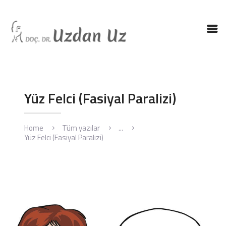
ANASAYFA
DR. UZ
KBB HASTALIKLARI
Yüz Felci (Fasiyal Paralizi)
KBB AMELIYATLARI
BLOG
Home
Tüm yazılar
...
İLETIŞIM
Yüz Felci (Fasiyal Paralizi)
ENGLISH