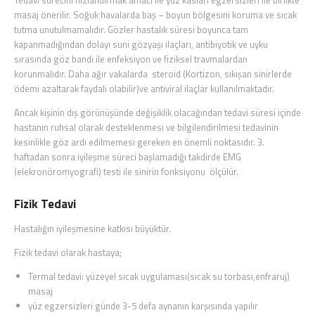
masaj önerilir. Soğuk havalarda baş – boyun bölgesini koruma ve sıcak
tutma unutulmamalıdır. Gözler hastalık süresi boyunca tam
kapanmadığından dolayı suni gözyaşı ilaçları, antibiyotik ve uyku
sırasında göz bandı ile enfeksiyon ve fiziksel travmalardan
korunmalıdır. Daha ağır vakalarda steroid (Kortizon, sıkışan sinirlerde
ödemi azaltarak faydalı olabilir)ve antiviral ilaçlar kullanılmaktadır.
Ancak kişinin dış görünüşünde değişiklik olacağından tedavi süresi içinde
hastanın ruhsal olarak desteklenmesi ve bilgilendirilmesi tedavinin
kesinlikle göz ardı edilmemesi gereken en önemli noktasıdır. 3.
haftadan sonra iyileşme süreci başlamadığı takdirde EMG
(elekronöromyografi) testi ile sinirin fonksiyonu ölçülür.
Fizik Tedavi
Hastalığın iyileşmesine katkısı büyüktür.
Fizik tedavi olarak hastaya;
Termal tedavi: yüzeyel sıcak uygulaması(sıcak su torbası,enfraruj)
masaj
yüz egzersizleri günde 3-5 defa aynanın karşısında yapılır