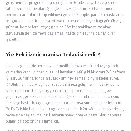
gelişmemesi, prognozun iyi olduğunu ve Grade I veya II seviyesine
tatminkar düzelme olacağını gösterir. Hastaların ilk 3 hafta içinde
periyodik aralıklarla takip edilmesi gerekir. Komplet paralizili hastalarda
prognozun takibi için, elektrofizyolojik testlerin de yapıldığı günlük veya
günaşırı kontrollere ihtiyaç gerekir. Göz kapatabilme ve tat alma
duyusunun geri gelmeye başlaması hastalığın seyrine dair iyi birer
işarettir.
Yüz Felci izmir manisa Tedavisi nedir?
Hastalık genellikle her hangi bir medikal veya cerrahi tedaviye gerek
kalmadan kendiliğinden düzelir. Hastaların %80 gibi bir oranı 2-3 haftada
iyileşir. Bunlar haricinde %10′luk kısmın iyileşmesi bir yıla kadar sürer.
%10′luk kısım ise iyileşmez. Yüzde sinkinezi gelişir. Sinkinezi, iyileşme
sırasında sinir lifleri yanlış yönlenir. Yemek yeme esnasında göz
yaşarması, göz kapama esnasında ağız kenarında kasılmalar oluşur.
Tedaviye hastalık başlangıcından sonra en kısa sürede başlanılmalıdır.
Bell’s Palside ilaç tedavisi uygulanmaktadır. İlk 24-48 saat içerisinde ilaç
tedavisine başlanılmalıdır. Hastanın mevcut başka hastalıkları da varsa
bunlar da göz önüne alınmalıdır.
Tedavi sürecini hızlandırmak amacı ile yüz kasları egzersizleri ile birlikte