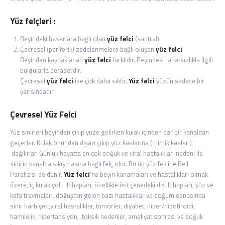
Yüz felçleri
:
Beyindeki hasarlara bağlı olan
yüz felci
(santral)
Çevresel (periferik) zedelenmelere bağlı oluşan
yüz felci
Beyinden kaynaklanan
yüz felci
farklıdır. Beyindeki rahatsızlıkla ilgili
bulgularla beraberdir.
Çevresel
yüz felci
ise çok daha sıktır.
Yüz felci
yüzün sadece bir
yarısındadır.
Çevresel Yüz Felci
Yüz sinirleri beyinden çıkıp yüze gelirken kulak içinden dar bir kanaldan
geçerler. Kulak önünden dışarı çıkıp yüz kaslarına (mimik kasları)
dağılırlar. Günlük hayatta en çok soğuk ve viral hastalıklar nedeni ile
sinirin kanalda sıkışmasına bağlı felç olur. Bu tip yüz felcine Bell
Paralizisi de denir.
Yüz felci
‘ne beyin kanamaları ve hastalıkları olmak
üzere, iç kulak yolu iltihapları, özellikle üst çenedeki diş iltihapları, yüz ve
kafa travmaları, doğuştan gelen bazı hastalıklar ve doğum esnasında
sinir harbiyeti,viral hastalıklar, tümörler, diyabet, hiper/hipotiroidi,
hamilelik, hipertansiyon, toksik nedenler, ameliyat sonrası ve soğuk