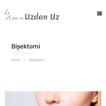
ANASAYFA
DR. UZ
KBB HASTALIKLARI
Bişektomi
KBB AMELIYATLARI
BLOG
Home
Bişektomi
İLETIŞIM
ENGLISH