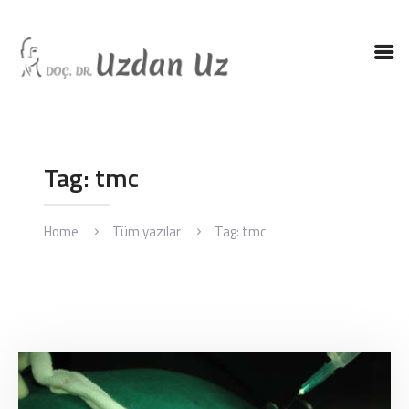
ANASAYFA
DR. UZ
KBB HASTALIKLARI
Tag: tmc
KBB AMELIYATLARI
BLOG
Home
Tüm yazılar
Tag: tmc
İLETIŞIM
ENGLISH