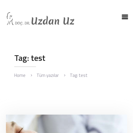
ANASAYFA
DR. UZ
KBB HASTALIKLARI
Tag: test
KBB AMELIYATLARI
BLOG
Home
Tüm yazılar
Tag: test
İLETIŞIM
ENGLISH