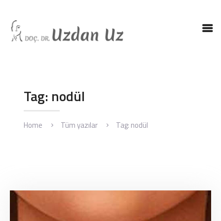
ANASAYFA
DR. UZ
KBB HASTALIKLARI
Tag: nodül
KBB AMELIYATLARI
BLOG
Home
Tüm yazılar
Tag: nodül
İLETIŞIM
ENGLISH