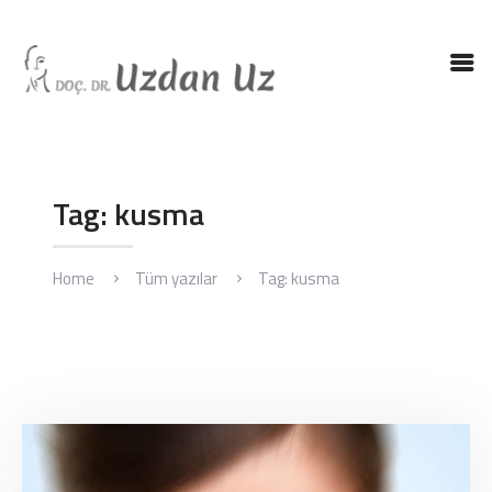
ANASAYFA
DR. UZ
KBB HASTALIKLARI
Tag: kusma
KBB AMELIYATLARI
BLOG
Home
Tüm yazılar
Tag: kusma
İLETIŞIM
ENGLISH