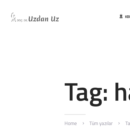
KB
Tag: 
Home
Tüm yazılar
Ta