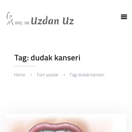
ANASAYFA
DR. UZ
KBB HASTALIKLARI
Tag: dudak kanseri
KBB AMELIYATLARI
BLOG
Home
Tüm yazılar
Tag: dudak kanseri
İLETIŞIM
ENGLISH