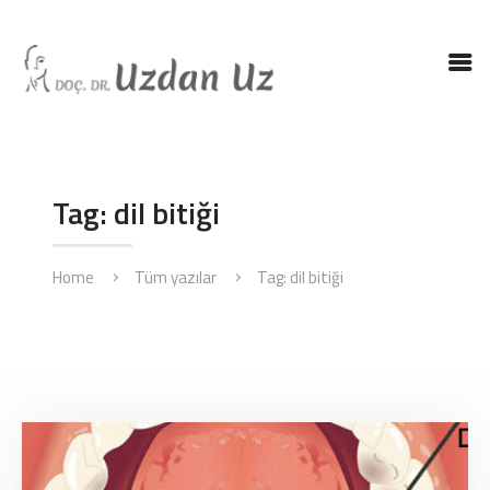
ANASAYFA
DR. UZ
KBB HASTALIKLARI
Tag: dil bitiği
KBB AMELIYATLARI
BLOG
Home
Tüm yazılar
Tag: dil bitiği
İLETIŞIM
ENGLISH