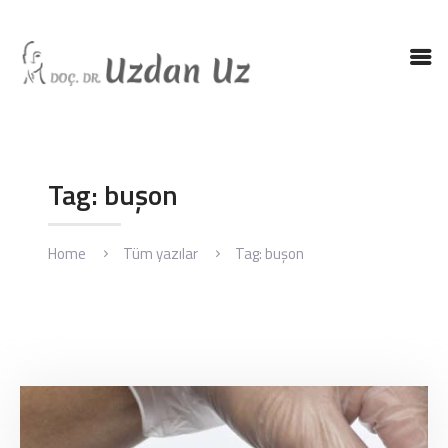
ANASAYFA
DR. UZ
KBB HASTALIKLARI
Tag: buşon
KBB AMELIYATLARI
BLOG
Home
Tüm yazılar
Tag: buşon
İLETIŞIM
ENGLISH