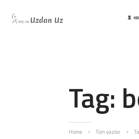
KB
Tag: 
Home
Tüm yazılar
Ta