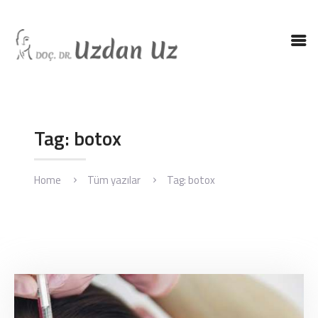
ANASAYFA
DR. UZ
KBB HASTALIKLARI
Tag: botox
KBB AMELIYATLARI
BLOG
Home
Tüm yazılar
Tag: botox
İLETIŞIM
ENGLISH