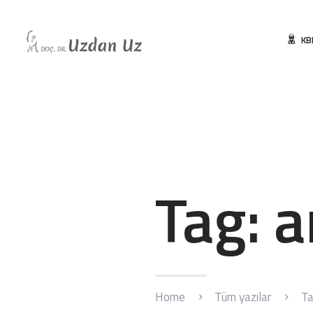
KB
Tag: a
Home
Tüm yazılar
Ta