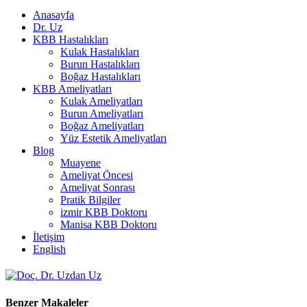
Anasayfa
Dr. Uz
KBB Hastalıkları
Kulak Hastalıkları
Burun Hastalıkları
Boğaz Hastalıkları
KBB Ameliyatları
Kulak Ameliyatları
Burun Ameliyatları
Boğaz Ameliyatları
Yüz Estetik Ameliyatları
Blog
Muayene
Ameliyat Öncesi
Ameliyat Sonrası
Pratik Bilgiler
izmir KBB Doktoru
Manisa KBB Doktoru
İletişim
English
Benzer Makaleler