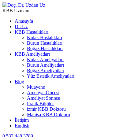
KBB Uzmanı
Anasayfa
Dr. Uz
KBB Hastalıkları
Kulak Hastalıkları
Burun Hastalıkları
Boğaz Hastalıkları
KBB Ameliyatları
Kulak Ameliyatları
Burun Ameliyatları
Boğaz Ameliyatları
Yüz Estetik Ameliyatları
Blog
Muayene
Ameliyat Öncesi
Ameliyat Sonrası
Pratik Bilgiler
izmir KBB Doktoru
Manisa KBB Doktoru
İletişim
English
0 532 448 3789