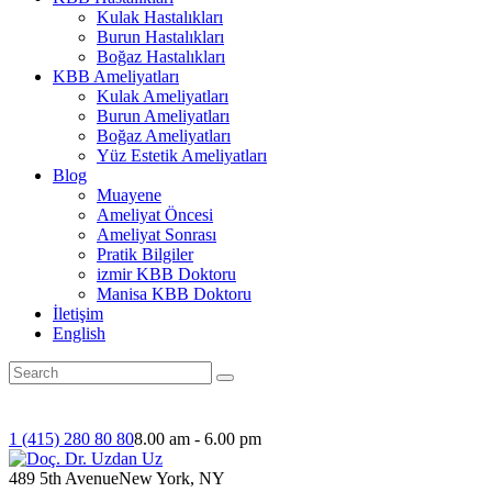
Kulak Hastalıkları
Burun Hastalıkları
Boğaz Hastalıkları
KBB Ameliyatları
Kulak Ameliyatları
Burun Ameliyatları
Boğaz Ameliyatları
Yüz Estetik Ameliyatları
Blog
Muayene
Ameliyat Öncesi
Ameliyat Sonrası
Pratik Bilgiler
izmir KBB Doktoru
Manisa KBB Doktoru
İletişim
English
1 (415) 280 80 80
8.00 am - 6.00 pm
489 5th Avenue
New York, NY