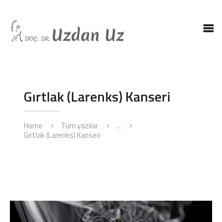
ANASAYFA
DR. UZ
KBB HASTALIKLARI
Gırtlak (Larenks) Kanseri
KBB AMELIYATLARI
BLOG
Home
Tüm yazılar
...
İLETIŞIM
Gırtlak (Larenks) Kanseri
ENGLISH