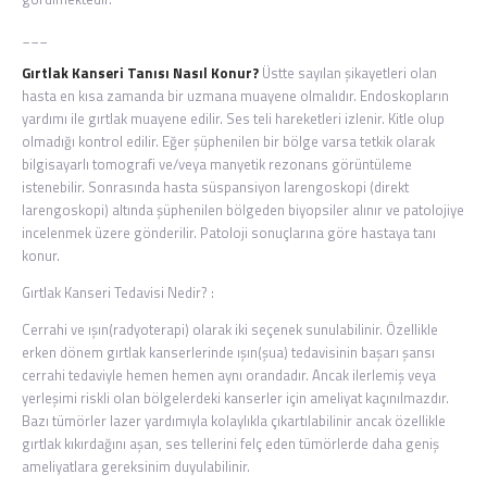
_
_
_
Gırtlak Kanseri Tanısı Nasıl Konur?
Üstte sayılan şikayetleri olan
hasta en kısa zamanda bir uzmana muayene olmalıdır. Endoskopların
yardımı ile gırtlak muayene edilir. Ses teli hareketleri izlenir. Kitle olup
olmadığı kontrol edilir. Eğer şüphenilen bir bölge varsa tetkik olarak
bilgisayarlı tomografi ve/veya manyetik rezonans görüntüleme
istenebilir. Sonrasında hasta süspansiyon larengoskopi (direkt
larengoskopi) altında şüphenilen bölgeden biyopsiler alınır ve patolojiye
incelenmek üzere gönderilir. Patoloji sonuçlarına göre hastaya tanı
konur.
Gırtlak Kanseri Tedavisi Nedir? :
Cerrahi ve ışın(radyoterapi) olarak iki seçenek sunulabilinir. Özellikle
erken dönem gırtlak kanserlerinde ışın(şua) tedavisinin başarı şansı
cerrahi tedaviyle hemen hemen aynı orandadır. Ancak ilerlemiş veya
yerleşimi riskli olan bölgelerdeki kanserler için ameliyat kaçınılmazdır.
Bazı tümörler lazer yardımıyla kolaylıkla çıkartılabilinir ancak özellikle
gırtlak kıkırdağını aşan, ses tellerini felç eden tümörlerde daha geniş
ameliyatlara gereksinim duyulabilinir.