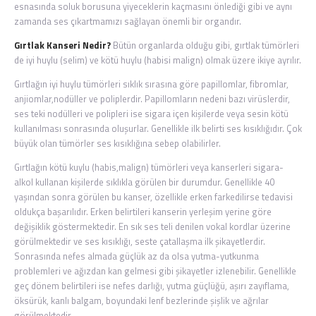
esnasında soluk borusuna yiyeceklerin kaçmasını önlediği gibi ve aynı
zamanda ses çıkartmamızı sağlayan önemli bir organdır.
Gırtlak Kanseri Nedir?
Bütün organlarda olduğu gibi, gırtlak tümörleri
de iyi huylu (selim) ve kötü huylu (habisi malign) olmak üzere ikiye ayrılır.
Gırtlağın iyi huylu tümörleri sıklık sırasına göre papillomlar, fibromlar,
anjiomlar,nodüller ve poliplerdir. Papillomların nedeni bazı virüslerdir,
ses teki nodülleri ve polipleri ise sigara içen kişilerde veya sesin kötü
kullanılması sonrasında oluşurlar. Genellikle ilk belirti ses kısıklığıdır. Çok
büyük olan tümörler ses kısıklığına sebep olabilirler.
Gırtlağın kötü kuylu (habis,malign) tümörleri veya kanserleri sigara-
alkol kullanan kişilerde sıklıkla görülen bir durumdur. Genellikle 40
yaşından sonra görülen bu kanser, özellikle erken farkedilirse tedavisi
oldukça başarılıdır. Erken belirtileri kanserin yerleşim yerine göre
değişiklik göstermektedir. En sık ses teli denilen vokal kordlar üzerine
görülmektedir ve ses kısıklığı, seste çatallaşma ilk şikayetlerdir.
Sonrasında nefes almada güçlük az da olsa yutma-yutkunma
problemleri ve ağızdan kan gelmesi gibi şikayetler izlenebilir. Genellikle
geç dönem belirtileri ise nefes darlığı, yutma güçlüğü, aşırı zayıflama,
öksürük, kanlı balgam, boyundaki lenf bezlerinde şişlik ve ağrılar
görülmektedir.