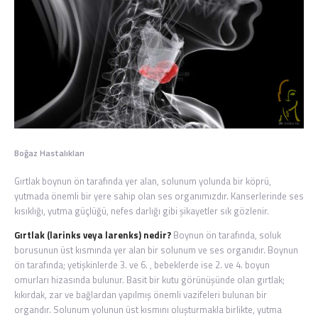
Boğaz Hastalıkları
Gırtlak boynun ön tarafında yer alan, solunum yolunda bir köprü,
yutmada önemli bir yere sahip olan ses organımızdır. Kanserlerinde ses
kısıklığı, yutma güçlüğü, nefes darlığı gibi şikayetler sık gözlenir.
Gırtlak (larinks veya larenks) nedir?
Boynun ön tarafında, soluk
borusunun üst kısmında yer alan bir solunum ve ses organıdır. Boynun
ön tarafında; yetişkinlerde 3. ve 6. , bebeklerde ise 2. ve 4. boyun
omurları hizasında bulunur. Basit bir kutu görünüşünde olan gırtlak;
kıkırdak, zar ve bağlardan yapılmış önemli vazifeleri bulunan bir
organdır. Solunum yolunun üst kısmını oluşturmakla birlikte, yutma