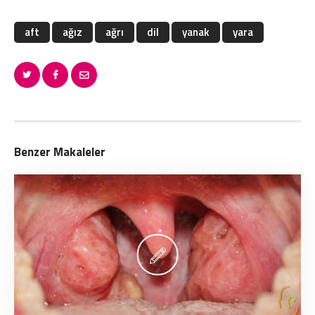
aft
ağız
ağrı
dil
yanak
yara
Benzer Makaleler