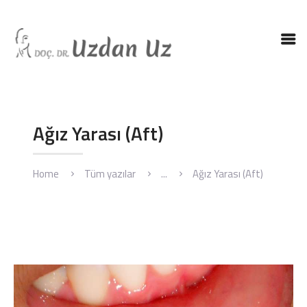
ANASAYFA
DR. UZ
KBB HASTALIKLARI
Ağız Yarası (Aft)
KBB AMELIYATLARI
BLOG
Home
Tüm yazılar
...
Ağız Yarası (Aft)
İLETIŞIM
ENGLISH