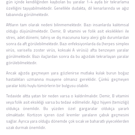
gün içinde kendiliğinden kaybolan bu yaralar 1-4 ayda bir tekrarlama
özelliğini taşıyabilmektedir. Genellikle dudakta, dil kenarlarında ve ağız
tabanında görülmektedir.
Aftların tam olarak nedeni bilinmemektedir. Bazı insanlarda kalıtımsal
olduğu düşünülmektedir. Demir, B vitamini ve folik asit eksiklikleri ile
stres, adet dönemi, tahriş ve diş macununa karşı alerji gibi durumlardan
sonra da aft görülebilmektedir. Bazı enfeksiyonlarda da (herpes simplex
virüs, varisella zoster virüs, koksaki A virüsü) afta benzeyen yaralar
görülmektedir. Bazı ilaçlardan sonra da bu ağızdaki tekrarlayan yaralar
görülebilmektedir.
Ancak ağızda geçmeyen yara gözlenirse mutlaka kulak burun boğaz
hastalıkları uzmanına muayene olmanız gereklidir. Çünkü geçmeyen
yaralar kötü huylu tümörlerin bir bulgusu olabilir.
Tedavide altta yatan bir neden varsa o kaldırılmalıdır. Demir, B vitamini
veya folik asit eksikliği varsa bu tedavi edilmelidir. Ağız hijyeni (temizliği)
oldukça önemlidir. Bu yüzden özel gargaralar oldukça yararlı
olmaktadır. Kortizon içeren özel kremler yaraların çabuk geçmesini
sağlar. Ayrıca yara olduğu dönemde çok sıcak ve baharatlı yiyeceklerden
uzak durmak önemlidir.